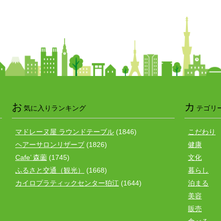
お
カ
気に入りランキング
テゴリ
マドレーヌ屋 ラウンドテーブル
(1846)
こだわり
ヘアーサロンリザーブ
(1826)
健康
Cafe’ 森薗
(1745)
文化
ふるさと交通（観光）
(1668)
暮らし
カイロプラティックセンター狛江
(1644)
泊まる
美容
販売