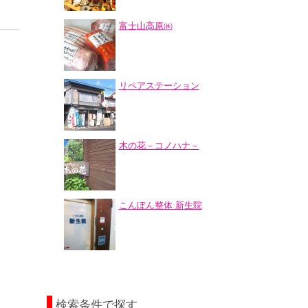
富士山高原㈱
リペアステーション
木の花－コノハナ－
こんぽん整体 新生院
検索条件で探す