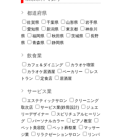
都道府県
佐賀県
千葉県
山形県
岩手県
愛知県
新潟県
東京都
神奈川
県
福岡県
秋田県
茨城県
長野
県
青森県
静岡県
飲食業
カフェ＆ダイニング
カラオケ喫茶
カラオケ居酒屋
ベーカリー
レス
トラン
定食店
居酒屋
サービス業
エステティックサロン
クリーニング
取次店
サービス業(鉄骨設計)
ジュエ
リーデザイナー
スピリチュアルヒーリン
グ
パーソナルカラー
ピアノ教室
ペット美容院
ペット葬祭業
マッサー
ジ業
リラクゼーションサロン
リンパ