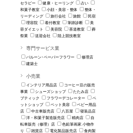
セラピー
健康・ヒーリング
占い
和菓子教室
小顔・美容・整体
整体・
リーディング
旅行会社
旅館
民宿
理容院
着付教室
筆跡診断
美
容ダイエット
美容院
茶道教室
葬
祭業
送迎会社
陸上競技教室
専門サービス業
バルーン･ペーパーフラワー
修理店
建築士
小売業
インテリア用品店
コーヒー豆の販売
事業
シューズショップ
たたみ店
ブティック
フラワーデコレーター
ペ
ットショップ
ペット美容
ベビー用品
店
中古車販売店
八百屋
寝装品店
洋・和菓子製造販売店
精肉店
自
転車販売（修理）店
色鉛筆画家.小物作
り
雑貨店
電化製品販売店
食肉製