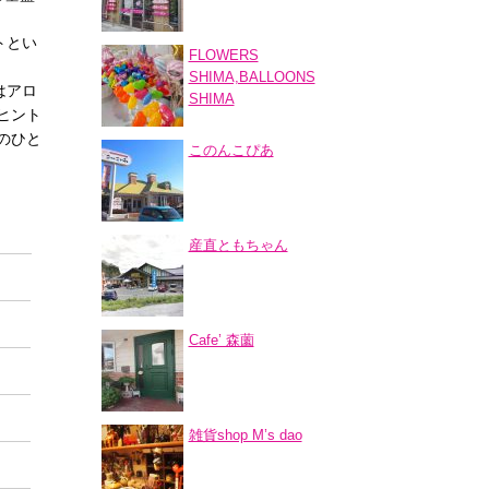
トとい
FLOWERS
SHIMA,BALLOONS
はアロ
SHIMA
ヒント
のひと
このんこぴあ
産直ともちゃん
Cafe’ 森薗
雑貨shop M’s dao