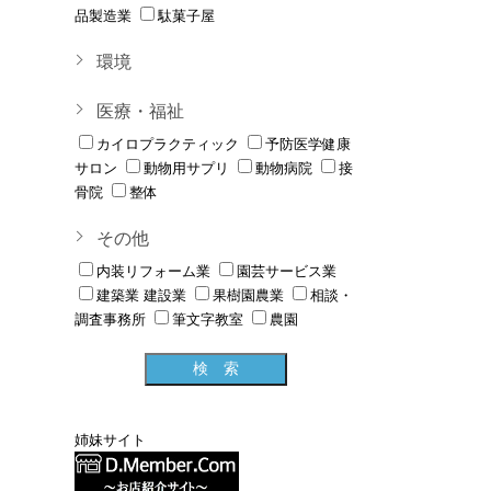
品製造業
駄菓子屋
環境
医療・福祉
カイロプラクティック
予防医学健康
サロン
動物用サプリ
動物病院
接
骨院
整体
その他
内装リフォーム業
園芸サービス業
建築業 建設業
果樹園農業
相談・
調査事務所
筆文字教室
農園
姉妹サイト