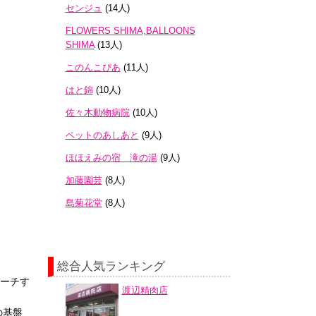
センジュ
(14人)
FLOWERS SHIMA,BALLOONS
SHIMA
(13人)
このんこぴあ
(11人)
はと錦
(10人)
佐々木動物病院
(10人)
ペットのあしあと
(9人)
ほほえみの宿 滝の湯
(9人)
加藤園芸
(8人)
島菊花堂
(8人)
総合人気ランキング
ローチす
渡辺精肉店
の基盤