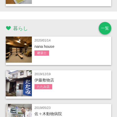
暮らし
一覧
2020/01/14
nana house
建築士
2019/12/19
伊藤敷物店
たたみ店
2019/05/23
佐々木動物病院