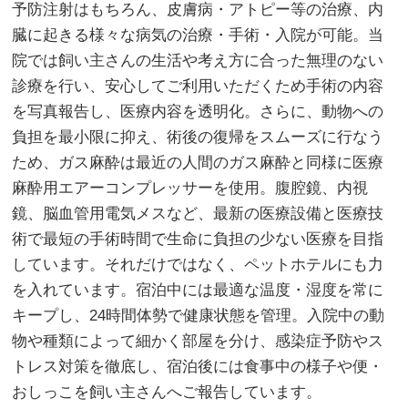
予防注射はもちろん、皮膚病・アトピー等の治療、内
臓に起きる様々な病気の治療・手術・入院が可能。当
院では飼い主さんの生活や考え方に合った無理のない
診療を行い、安心してご利用いただくため手術の内容
を写真報告し、医療内容を透明化。さらに、動物への
負担を最小限に抑え、術後の復帰をスムーズに行なう
ため、ガス麻酔は最近の人間のガス麻酔と同様に医療
麻酔用エアーコンプレッサーを使用。腹腔鏡、内視
鏡、脳血管用電気メスなど、最新の医療設備と医療技
術で最短の手術時間で生命に負担の少ない医療を目指
しています。それだけではなく、ペットホテルにも力
を入れています。宿泊中には最適な温度・湿度を常に
キープし、24時間体勢で健康状態を管理。入院中の動
物や種類によって細かく部屋を分け、感染症予防やス
トレス対策を徹底し、宿泊後には食事中の様子や便・
おしっこを飼い主さんへご報告しています。