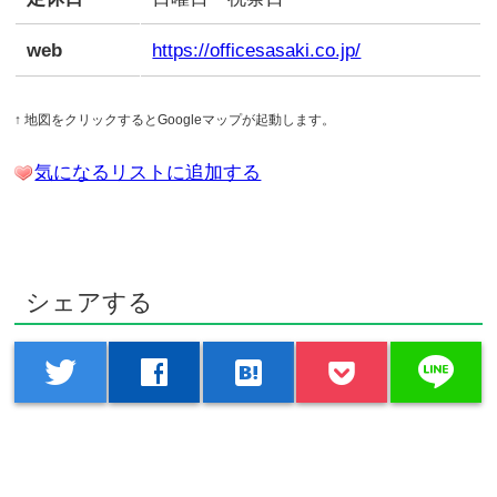
web
https://officesasaki.co.jp/
↑ 地図をクリックするとGoogleマップが起動します。
気になるリストに追加する
シェアする
line
twitter
facebook
hatenabookmark