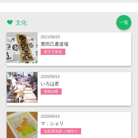
文化
一覧
2021/08/10
豊田己書道場
筆文字教室
2020/09/14
いろは君
筆跡診断
2020/06/15
マ．シェリ
色鉛筆画家.小物作り