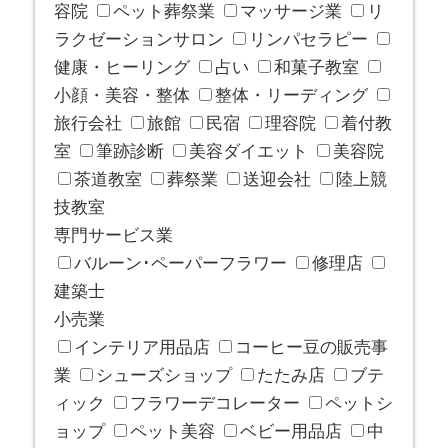
容院
ペット葬祭業
マッサージ業
リ
ラクゼーションサロン
リンパセラピー
健康・ヒーリング
占い
和菓子教室
小顔・美容・整体
整体・リーディング
旅行会社
旅館
民宿
理容院
着付教
室
筆跡診断
美容ダイエット
美容院
茶道教室
葬祭業
送迎会社
陸上競
技教室
専門サービス業
バルーン･ペーパーフラワー
修理店
建築士
小売業
インテリア用品店
コーヒー豆の販売事
業
シューズショップ
たたみ店
ブテ
ィック
フラワーデコレーター
ペットシ
ョップ
ペット美容
ベビー用品店
中