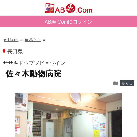
AB寿.Comにログイン
Home
»
暮らし
»
home
folder
pin
長野県
ササキドウブツビョウイン
佐々木動物病院
folder
暮らし