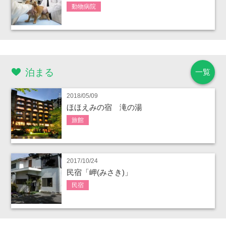
動物病院
泊まる
一覧
2018/05/09
ほほえみの宿 滝の湯
旅館
2017/10/24
民宿「岬(みさき)」
民宿