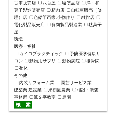
古車販売店
八百屋
寝装品店
洋・和
菓子製造販売店
精肉店
自転車販売（修
理）店
色鉛筆画家.小物作り
雑貨店
電化製品販売店
食肉製品製造業
駄菓子
屋
環境
医療・福祉
カイロプラクティック
予防医学健康サ
ロン
動物用サプリ
動物病院
接骨院
整体
その他
内装リフォーム業
園芸サービス業
建築業 建設業
果樹園農業
相談・調査
事務所
筆文字教室
農園