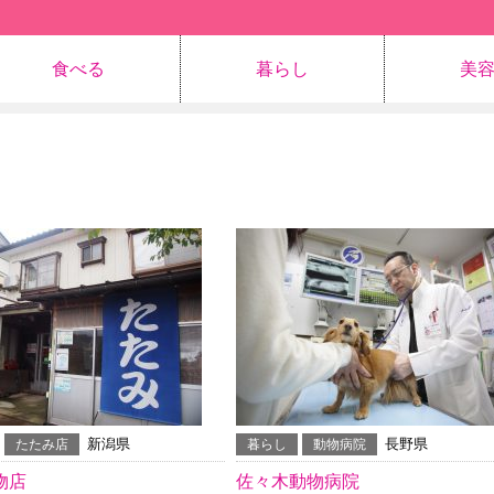
食べる
暮らし
美
新潟県
長野県
たたみ店
暮らし
動物病院
物店
佐々木動物病院