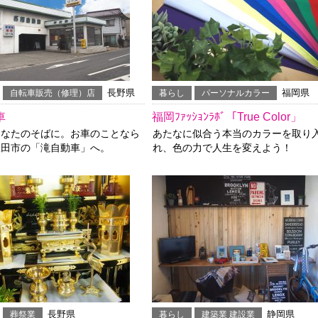
長野県
福岡県
自転車販売（修理）店
暮らし
パーソナルカラー
車
福岡ﾌｧｯｼｮﾝﾗﾎﾞ「True Color」
あなたのそばに。お車のことなら
あたなに似合う本当のカラーを取り
飯田市の「滝自動車」へ。
れ、色の力で人生を変えよう！
長野県
静岡県
葬祭業
暮らし
建築業 建設業