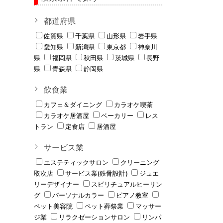
都道府県
佐賀県
千葉県
山形県
岩手県
愛知県
新潟県
東京都
神奈川
県
福岡県
秋田県
茨城県
長野
県
青森県
静岡県
飲食業
カフェ＆ダイニング
カラオケ喫茶
カラオケ居酒屋
ベーカリー
レス
トラン
定食店
居酒屋
サービス業
エステティックサロン
クリーニング
取次店
サービス業(鉄骨設計)
ジュエ
リーデザイナー
スピリチュアルヒーリン
グ
パーソナルカラー
ピアノ教室
ペット美容院
ペット葬祭業
マッサー
ジ業
リラクゼーションサロン
リンパ