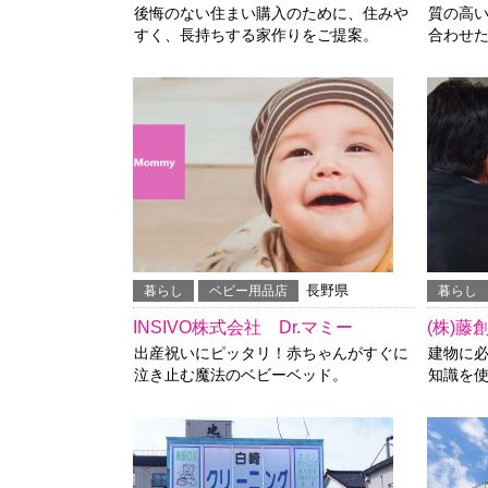
後悔のない住まい購入のために、住みや
質の高
すく、長持ちする家作りをご提案。
合わせ
長野県
暮らし
ベビー用品店
暮らし
INSIVO株式会社 Dr.マミー
(株)藤
出産祝いにピッタリ！赤ちゃんがすぐに
建物に
泣き止む魔法のベビーベッド。
知識を