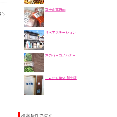
富士山高原㈱
晴ら
リペアステーション
木の花－コノハナ－
こんぽん整体 新生院
検索条件で探す