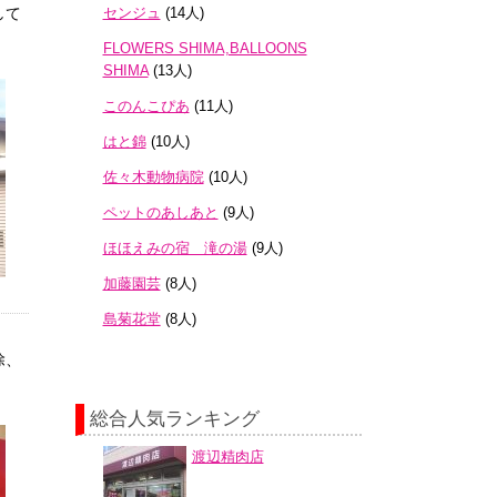
して
センジュ
(14人)
FLOWERS SHIMA,BALLOONS
SHIMA
(13人)
このんこぴあ
(11人)
はと錦
(10人)
佐々木動物病院
(10人)
ペットのあしあと
(9人)
ほほえみの宿 滝の湯
(9人)
加藤園芸
(8人)
島菊花堂
(8人)
除、
。
総合人気ランキング
渡辺精肉店