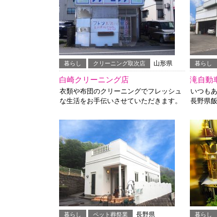
山形県
暮らし
クリーニング取次店
暮らし
白崎クリーニング店
滝自動
衣類や布団のクリーニングでフレッシュ
いつも
な生活をお手伝いさせていただきます。
長野県
長野県
暮らし
ペット葬祭業
暮らし