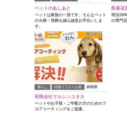
ペットのあしあと
島菊花
ペットは家族の一員です。そんなペット
明治28
の火葬・埋葬を誠心誠意お手伝いしま
の専門
す。
静岡県
暮らし
内装リフォーム業
有限会社マルシンユタカ
ペットやお子様・ご年配の方のためのフ
ロアコーティングをご提案。