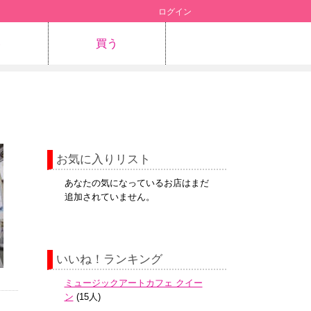
ログイン
容
買う
お気に入りリスト
あなたの気になっているお店はまだ
追加されていません。
いいね！ランキング
ミュージックアートカフェ クイー
ン
(15人)