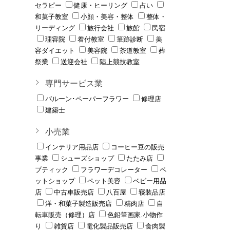
セラピー
健康・ヒーリング
占い
和菓子教室
小顔・美容・整体
整体・
リーディング
旅行会社
旅館
民宿
理容院
着付教室
筆跡診断
美
容ダイエット
美容院
茶道教室
葬
祭業
送迎会社
陸上競技教室
専門サービス業
バルーン･ペーパーフラワー
修理店
建築士
小売業
インテリア用品店
コーヒー豆の販売
事業
シューズショップ
たたみ店
ブティック
フラワーデコレーター
ペ
ットショップ
ペット美容
ベビー用品
店
中古車販売店
八百屋
寝装品店
洋・和菓子製造販売店
精肉店
自
転車販売（修理）店
色鉛筆画家.小物作
り
雑貨店
電化製品販売店
食肉製