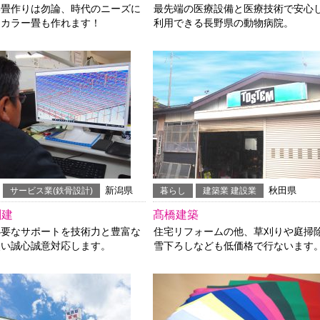
い畳作りは勿論、時代のニーズに
最先端の医療設備と医療技術で安心
たカラー畳も作れます！
利用できる長野県の動物病院。
新潟県
秋田県
サービス業(鉄骨設計)
暮らし
建築業 建設業
創建
髙橋建築
必要なサポートを技術力と豊富な
住宅リフォームの他、草刈りや庭掃
使い誠心誠意対応します。
雪下ろしなども低価格で行ないます