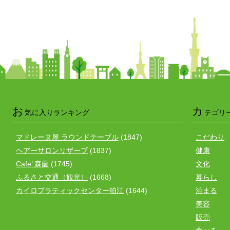
お
カ
気に入りランキング
テゴリ
マドレーヌ屋 ラウンドテーブル
(1847)
こだわり
ヘアーサロンリザーブ
(1837)
健康
Cafe’ 森薗
(1745)
文化
ふるさと交通（観光）
(1668)
暮らし
カイロプラティックセンター狛江
(1644)
泊まる
美容
販売