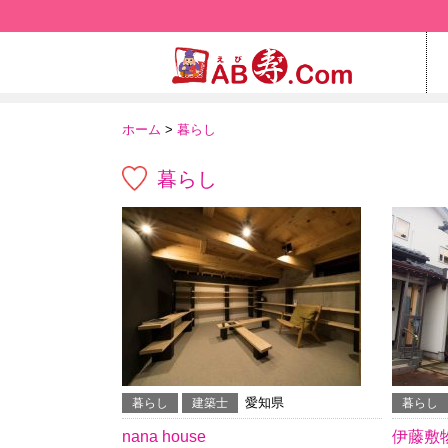
ホーム
>
暮らし
暮らし
愛知県
暮らし
建築士
暮らし
nana house
伊藤敷