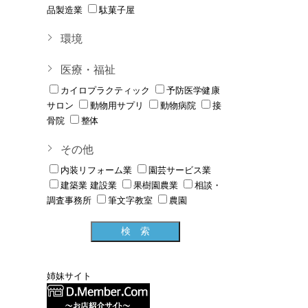
品製造業
駄菓子屋
環境
医療・福祉
カイロプラクティック
予防医学健康
サロン
動物用サプリ
動物病院
接
骨院
整体
その他
内装リフォーム業
園芸サービス業
建築業 建設業
果樹園農業
相談・
調査事務所
筆文字教室
農園
姉妹サイト