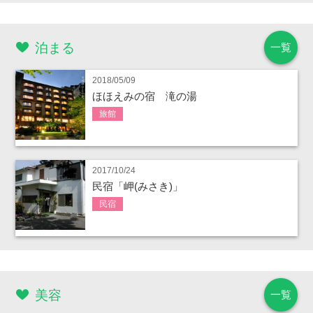
泊まる
一覧
2018/05/09
ほほえみの宿 滝の湯
旅館
2017/10/24
民宿「岬(みさき)」
民宿
美容
一覧