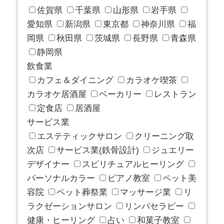
佐賀県
千葉県
山形県
岩手県
愛知県
新潟県
東京都
神奈川県
福
岡県
秋田県
茨城県
長野県
青森県
静岡県
飲食業
カフェ＆ダイニング
カラオケ喫茶
カラオケ居酒屋
ベーカリー
レストラン
定食店
居酒屋
サービス業
エステティックサロン
クリーニング取
次店
サービス業(鉄骨設計)
ジュエリー
デザイナー
スピリチュアルヒーリング
パーソナルカラー
ピアノ教室
ペット美
容院
ペット葬祭業
マッサージ業
リ
ラクゼーションサロン
リンパセラピー
健康・ヒーリング
占い
和菓子教室