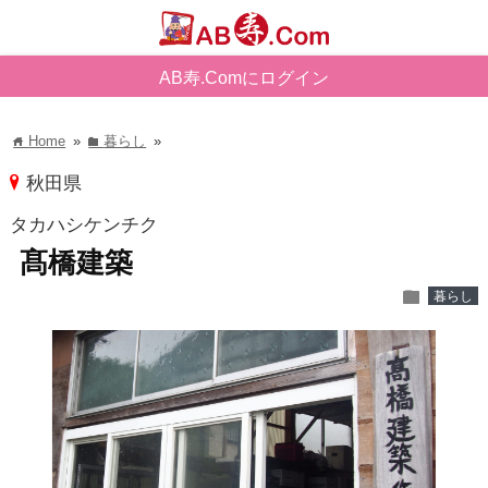
AB寿.Comにログイン
Home
»
暮らし
»
home
folder
pin
秋田県
タカハシケンチク
髙橋建築
folder
暮らし