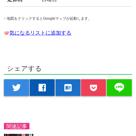
↑ 地図をクリックするとGoogleマップが起動します。
気になるリストに追加する
シェアする
line
twitter
facebook
hatenabookmark
関連記事