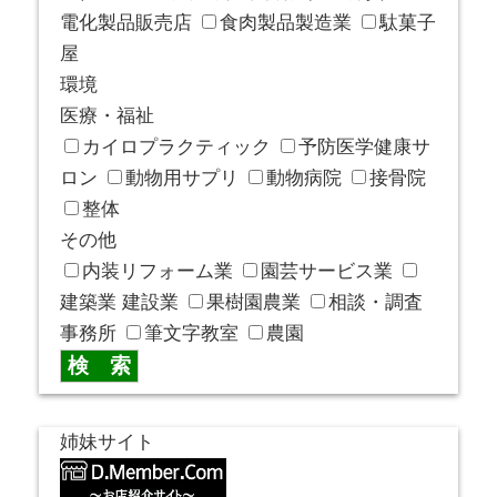
電化製品販売店
食肉製品製造業
駄菓子
屋
環境
医療・福祉
カイロプラクティック
予防医学健康サ
ロン
動物用サプリ
動物病院
接骨院
整体
その他
内装リフォーム業
園芸サービス業
建築業 建設業
果樹園農業
相談・調査
事務所
筆文字教室
農園
姉妹サイト