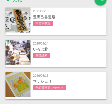
2021/08/10
豊田己書道場
筆文字教室
2020/09/14
いろは君
筆跡診断
2020/06/15
マ．シェリ
色鉛筆画家.小物作り