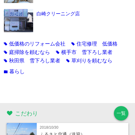
白崎クリーニング店
低価格のリフォーム会社
住宅修理 低価格
tag
tag
庭掃除を頼むなら
横手市 雪下ろし業者
tag
tag
秋田県 雪下ろし業者
草刈りを頼むなら
tag
tag
暮らし
folder
こだわり
一覧
2018/10/30
ふるさと交通（送迎）