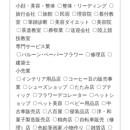
小顔・美容・整体
整体・リーディング
旅行会社
旅館
民宿
理容院
着付教
室
筆跡診断
美容ダイエット
美容院
茶道教室
葬祭業
送迎会社
陸上競
技教室
専門サービス業
バルーン･ペーパーフラワー
修理店
建築士
小売業
インテリア用品店
コーヒー豆の販売事
業
シューズショップ
たたみ店
ブテ
ィック
フラワーデコレーター
ペットシ
ョップ
ペット美容
ベビー用品店
中
古車販売店
八百屋
寝装品店
洋・和
菓子製造販売店
精肉店
自転車販売（修
理）店
色鉛筆画家.小物作り
雑貨店