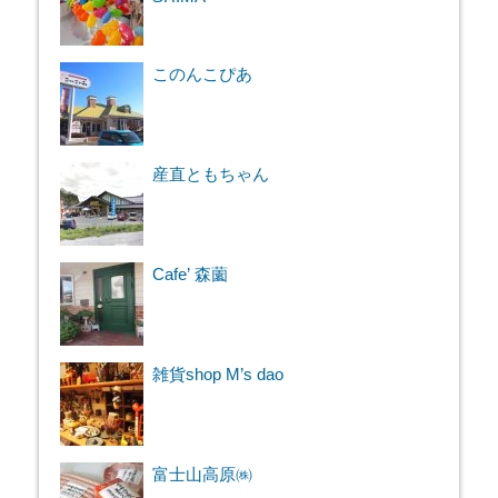
このんこぴあ
産直ともちゃん
Cafe’ 森薗
雑貨shop M’s dao
富士山高原㈱