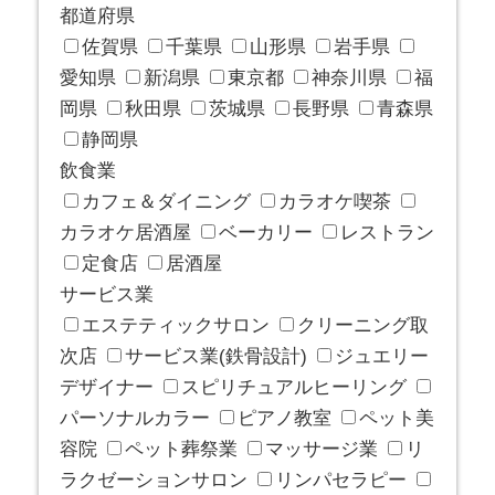
都道府県
佐賀県
千葉県
山形県
岩手県
愛知県
新潟県
東京都
神奈川県
福
岡県
秋田県
茨城県
長野県
青森県
静岡県
飲食業
カフェ＆ダイニング
カラオケ喫茶
カラオケ居酒屋
ベーカリー
レストラン
定食店
居酒屋
サービス業
エステティックサロン
クリーニング取
次店
サービス業(鉄骨設計)
ジュエリー
デザイナー
スピリチュアルヒーリング
パーソナルカラー
ピアノ教室
ペット美
容院
ペット葬祭業
マッサージ業
リ
ラクゼーションサロン
リンパセラピー