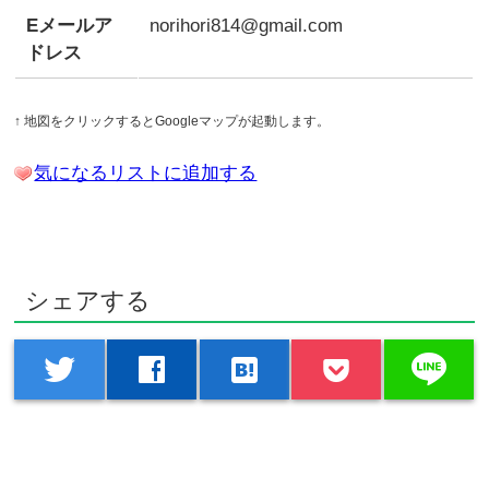
Eメールア
norihori814@gmail.com
ドレス
↑ 地図をクリックするとGoogleマップが起動します。
気になるリストに追加する
シェアする
line
twitter
facebook
hatenabookmark