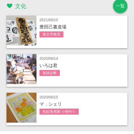
文化
一覧
2021/08/10
豊田己書道場
筆文字教室
2020/09/14
いろは君
筆跡診断
2020/06/15
マ．シェリ
色鉛筆画家.小物作り