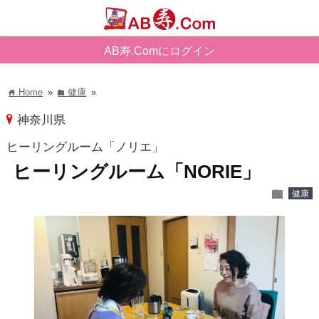
AB寿.Comにログイン
Home
»
健康
»
home
folder
pin
神奈川県
ヒーリングルーム「ノリエ」
ヒーリングルーム「NORIE」
folder
健康