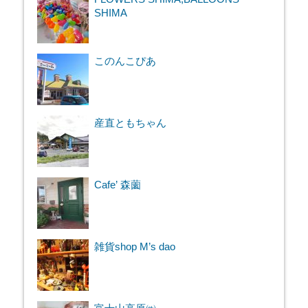
SHIMA
このんこぴあ
産直ともちゃん
Cafe’ 森薗
雑貨shop M’s dao