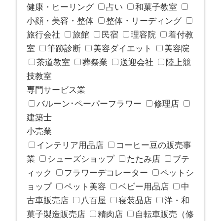
健康・ヒーリング
占い
和菓子教室
小顔・美容・整体
整体・リーディング
旅行会社
旅館
民宿
理容院
着付教
室
筆跡診断
美容ダイエット
美容院
茶道教室
葬祭業
送迎会社
陸上競
技教室
専門サービス業
バルーン･ペーパーフラワー
修理店
建築士
小売業
インテリア用品店
コーヒー豆の販売事
業
シューズショップ
たたみ店
ブテ
ィック
フラワーデコレーター
ペットシ
ョップ
ペット美容
ベビー用品店
中
古車販売店
八百屋
寝装品店
洋・和
菓子製造販売店
精肉店
自転車販売（修