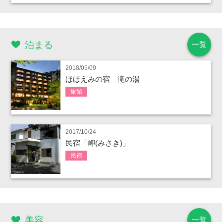
泊まる
一覧
2018/05/09
ほほえみの宿 滝の湯
旅館
2017/10/24
民宿「岬(みさき)」
民宿
美容
一覧