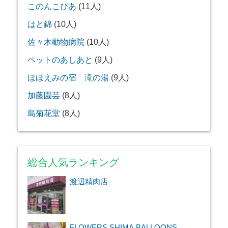
このんこぴあ
(11人)
はと錦
(10人)
佐々木動物病院
(10人)
ペットのあしあと
(9人)
ほほえみの宿 滝の湯
(9人)
加藤園芸
(8人)
島菊花堂
(8人)
総合人気ランキング
渡辺精肉店
FLOWERS SHIMA,BALLOONS