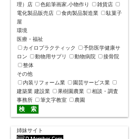
理）店
色鉛筆画家.小物作り
雑貨店
電化製品販売店
食肉製品製造業
駄菓子
屋
環境
医療・福祉
カイロプラクティック
予防医学健康サ
ロン
動物用サプリ
動物病院
接骨院
整体
その他
内装リフォーム業
園芸サービス業
建築業 建設業
果樹園農業
相談・調査
事務所
筆文字教室
農園
姉妹サイト