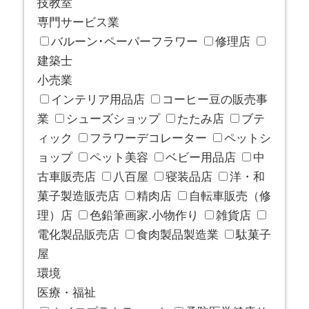
技教室
専門サービス業
バルーン･ペーパーフラワー
修理店
建築士
小売業
インテリア用品店
コーヒー豆の販売事
業
シューズショップ
たたみ店
ブテ
ィック
フラワーデコレーター
ペットシ
ョップ
ペット美容
ベビー用品店
中
古車販売店
八百屋
寝装品店
洋・和
菓子製造販売店
精肉店
自転車販売（修
理）店
色鉛筆画家.小物作り
雑貨店
電化製品販売店
食肉製品製造業
駄菓子
屋
環境
医療・福祉