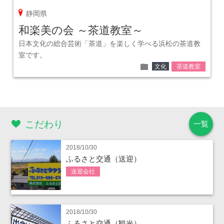
pin
静岡県
和楽美の会 ～茶道教室～
日本文化の総合芸術「茶道」を楽しく学べる浜松の茶道教
室です。
folder
文化
茶道教室
こだわり
一覧
2018/10/30
ふるさと交通（送迎）
送迎会社
2018/10/30
ふるさと交通（観光）