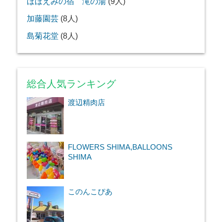
ほほえみの宿 滝の湯
(9人)
加藤園芸
(8人)
島菊花堂
(8人)
総合人気ランキング
渡辺精肉店
FLOWERS SHIMA,BALLOONS
SHIMA
このんこぴあ