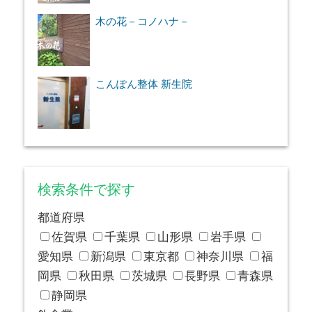
木の花－コノハナ－
こんぽん整体 新生院
検索条件で探す
都道府県
佐賀県
千葉県
山形県
岩手県
愛知県
新潟県
東京都
神奈川県
福
岡県
秋田県
茨城県
長野県
青森県
静岡県