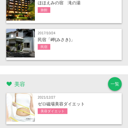
ほほえみの宿 滝の湯
旅館
2017/10/24
民宿「岬(みさき)」
民宿
美容
一覧
2021/12/27
ゼロ磁場美容ダイエット
美容ダイエット