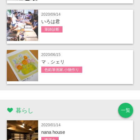
2020/09/14
いろは君
筆跡診断
2020/06/15
マ．シェリ
色鉛筆画家.小物作り
暮らし
一覧
2020/01/14
nana house
建築士