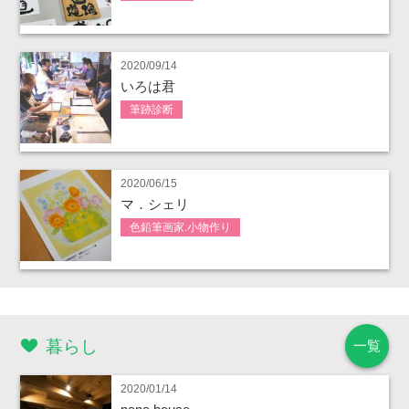
2020/09/14
いろは君
筆跡診断
2020/06/15
マ．シェリ
色鉛筆画家.小物作り
暮らし
一覧
2020/01/14