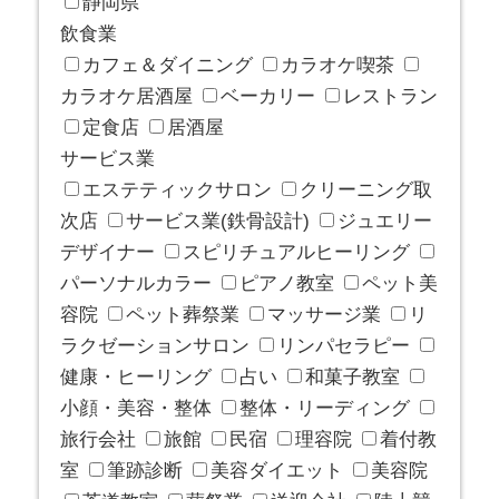
静岡県
飲食業
カフェ＆ダイニング
カラオケ喫茶
カラオケ居酒屋
ベーカリー
レストラン
定食店
居酒屋
サービス業
エステティックサロン
クリーニング取
次店
サービス業(鉄骨設計)
ジュエリー
デザイナー
スピリチュアルヒーリング
パーソナルカラー
ピアノ教室
ペット美
容院
ペット葬祭業
マッサージ業
リ
ラクゼーションサロン
リンパセラピー
健康・ヒーリング
占い
和菓子教室
小顔・美容・整体
整体・リーディング
旅行会社
旅館
民宿
理容院
着付教
室
筆跡診断
美容ダイエット
美容院