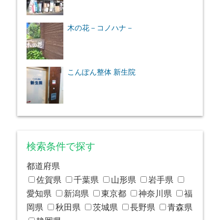
木の花－コノハナ－
こんぽん整体 新生院
検索条件で探す
都道府県
佐賀県
千葉県
山形県
岩手県
愛知県
新潟県
東京都
神奈川県
福
岡県
秋田県
茨城県
長野県
青森県