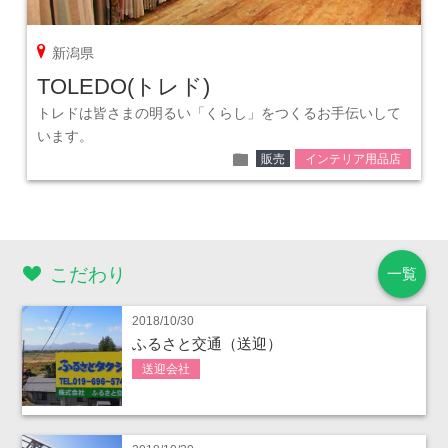
pin
新潟県
TOLEDO(トレド)
トレドは皆さまの明るい「くらし」をつくるお手伝いして
います。
folder
販売
インテリア用品店
こだわり
一覧
2018/10/30
ふるさと交通（送迎）
送迎会社