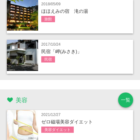
2018/05/09
ほほえみの宿 滝の湯
旅館
2017/10/24
民宿「岬(みさき)」
民宿
美容
一覧
2021/12/27
ゼロ磁場美容ダイエット
美容ダイエット