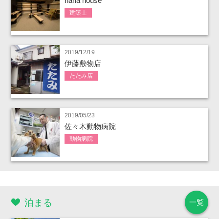
nana house
建築士
2019/12/19
伊藤敷物店
たたみ店
2019/05/23
佐々木動物病院
動物病院
泊まる
一覧