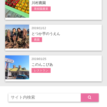
川村農園
果樹園農業
2019/11/12
とつか芋のうえん
農園
2019/01/25
このんこぴあ
レストラン