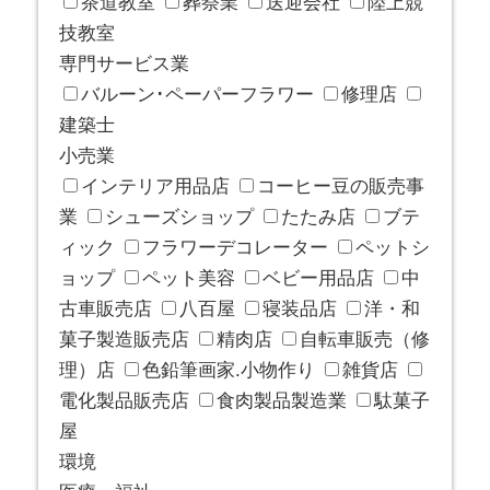
茶道教室
葬祭業
送迎会社
陸上競
技教室
専門サービス業
バルーン･ペーパーフラワー
修理店
建築士
小売業
インテリア用品店
コーヒー豆の販売事
業
シューズショップ
たたみ店
ブテ
ィック
フラワーデコレーター
ペットシ
ョップ
ペット美容
ベビー用品店
中
古車販売店
八百屋
寝装品店
洋・和
菓子製造販売店
精肉店
自転車販売（修
理）店
色鉛筆画家.小物作り
雑貨店
電化製品販売店
食肉製品製造業
駄菓子
屋
環境